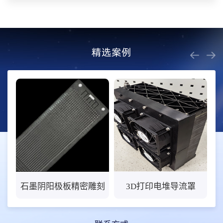
精选案例
阴阳极板精密雕刻
3D打印电堆导流罩
无人机架3D