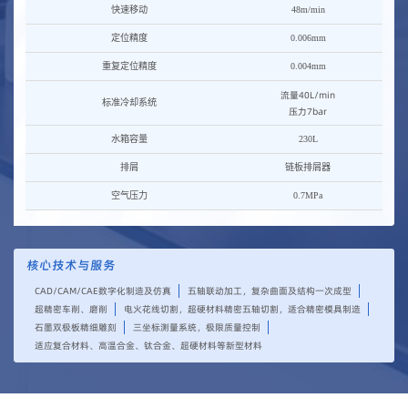
快速移动
48m/min
定位精度
0.006mm
重复定位精度
0.004mm
流量40L/min
标准冷却系统
压力7bar
水箱容量
230L
排屑
链板排屑器
空气压力
0.7MPa
核心技术与服务
CAD/CAM/CAE数字化制造及仿真
五轴联动加工，复杂曲面及结构一次成型
超精密车削、磨削
电火花线切割，超硬材料精密五轴切割，适合精密模具制造
石墨双极板精细雕刻
三坐标测量系统，极限质量控制
适应复合材料、高温合金、钛合金、超硬材料等新型材料