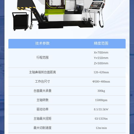
技术参数
精度范围
X=700mm
Y=550mm
行程范围
Z=500mm
主轴鼻端到台面距离
120–620mm
工作台尺寸
Φ500×400mm
台面最大承重
300kg
主轴转数
15000rpm
驱动功率
8.5/33.5kW
主轴最大扭矩
63/135Nm
最大切削速度
12m/min