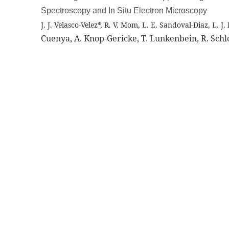
Spectroscopy
and
In
Situ
Electron
Microscopy
J. J.
Velasco-Velez*
, R. V.
Mom
, L. E.
Sandoval-Diaz
,
L. J.
Cuenya
, A.
Knop-Gericke
, T.
Lunkenbein
, R.
Schl