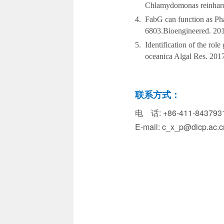
Chlamydomonas reinhardt
4.
FabG can function as Ph
6803.Bioengineered. 201
5.
Identification of the rol
oceanica Algal Res. 201
联系方式：
电 话: +86-411-843793
E-mail: c_x_p@dicp.ac.c