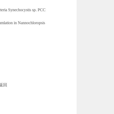
cteria Synechocystis sp. PCC
ccumlation in Nannochloropsis
返回