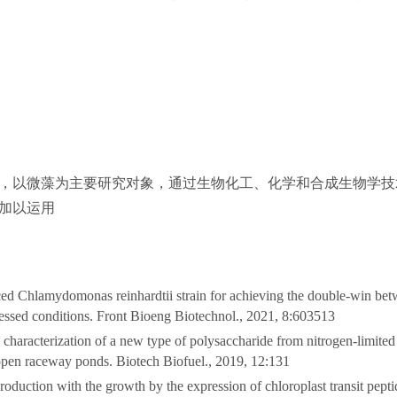
，以微藻为主要研究对象，通过生物化工、化学和合成生物学技
加以运用
ced Chlamydomonas reinhardtii strain for achieving the double-win be
essed conditions. Front Bioeng Biotechnol., 2021, 8:603513
 characterization of a new type of polysaccharide from nitrogen-limited 
 open raceway ponds. Biotech Biofuel., 2019, 12:131
duction with the growth by the expression of chloroplast transit pep