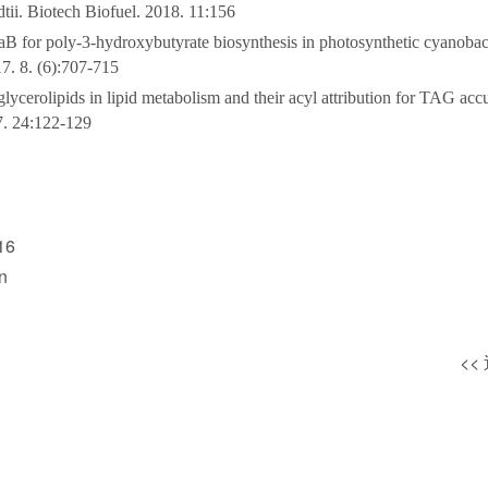
ii. Biotech Biofuel. 2018. 11:156
aB for poly-3-hydroxybutyrate biosynthesis in photosynthetic cyanoba
7. 8. (6):707-715
e glycerolipids in lipid metabolism and their acyl attribution for TAG a
7. 24:122-129
16
n
<<