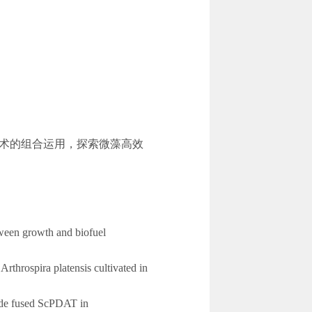
术的组合运用，探索微藻高效
tween growth and biofuel
Arthrospira platensis cultivated in
tide fused ScPDAT in