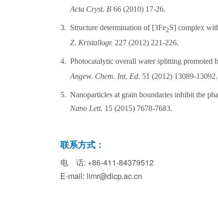
Acta Cryst. B
66 (2010) 17-26.
3.
Structure determination of [3Fe
S] complex wit
2
Z. Kristallogr.
227 (2012) 221-226.
4.
Photocatalytic overall water splitting promoted
Angew. Chem. Int. Ed.
51 (2012) 13089-13092.
5.
Nanoparticles at grain boundaries inhibit the p
Nano Lett.
15 (2015) 7678-7683.
联系方式：
电 话: +86-411-84379512
E-mail: limr@dicp.ac.cn