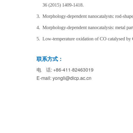
36 (2015) 1409-1418.
3.
Morphology-dependent nanocatalysts: rod-shap
4.
Morphology-dependent nanocatalysis: metal part
5.
Low-temperature oxidation of CO catalysed by
联系方式：
电 话: +86-411-82463019
E-mail: yongli@dicp.ac.cn