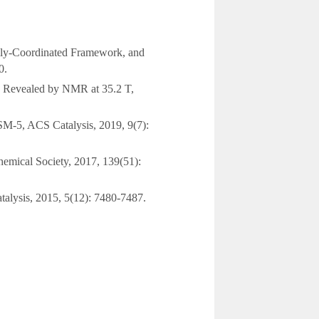
lly-Coordinated Framework, and
0.
ts Revealed by NMR at 35.2 T,
M-5, ACS Catalysis, 2019, 9(7):
hemical Society, 2017, 139(51):
talysis, 2015, 5(12): 7480-7487.