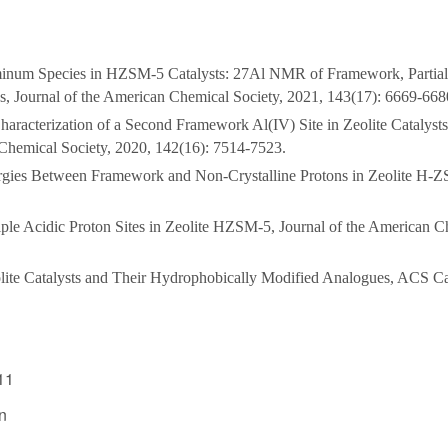
uminum Species in HZSM-5 Catalysts: 27Al NMR of Framework, Partia
 Journal of the American Chemical Society, 2021, 143(17): 6669-668
Characterization of a Second Framework Al(IV) Site in Zeolite Catalys
 Chemical Society, 2020, 142(16): 7514-7523.
gies Between Framework and Non-Crystalline Protons in Zeolite H-ZS
iple Acidic Proton Sites in Zeolite HZSM-5, Journal of the American C
olite Catalysts and Their Hydrophobically Modified Analogues, ACS Ca
11
n