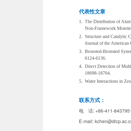
代表性文章
1.
The Distribution of Al
Non-Framework Moieties,
2.
Structure and Catalytic 
Journal of the American
3.
Bronsted-Bronsted Syner
6124-6136.
4.
Direct Detection of Mult
18698-18704.
5.
Water Interactions in Ze
联系方式：
电 话: +86-411-843795
E-mail: kchen
@dicp.ac.c