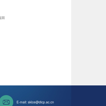
返回
E-mail:
sklce@dicp.ac.cn