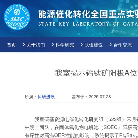
首页
关于我们
科学研究
队伍建设
合作交流
我室揭示钙钛矿阳极A
所属：
科研进展
发布于：2025.07.28
我室碳基资源电催化转化研究组（523组）宋
林院士团队，在固体氧化物电解池（SOEC）阳极
有序性对高温OER性能的影响，系统揭示了Pr
Ba
x
2
-
x