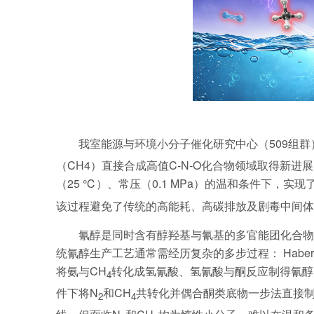
我室能源与环境小分子催化研究中心（509组
（CH4）直接合成高值C-N-O化合物领域取得新
（25 ℃）、常压（0.1 MPa）的温和条件下，实现
该过程避免了传统的高能耗、高碳排放及剧毒中间体
氰醇是同时含有醇羟基与氰基的多官能团化合物
统氰醇生产工艺通常需经历复杂的多步过程： Haber-Bosc
将氨与CH
转化成氢氰酸、氢氰酸与酮反应制得氰醇
4
件下将N
和CH
共转化并偶合酮类底物一步法直接
2
4