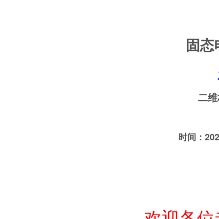
固态
二维
时间：202
欢迎各位